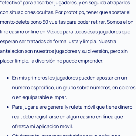
“efectivo” para absorber jugadores, y en seguida atraparlos
con situaciones ocultas. Por prototipo, tener que apostar el
monto delete bono 50 vueltas para poder retirar. Somos el on
line casino online en México para todos ésas jugadores que
esperan ser tratados de forma justa y limpia. Nuestra
antelacion son nuestros jugadores y su diversión, pero sin
placer limpio, la diversión no puede emprender.
En mis primeros los jugadores pueden apostar en un
número específico, un grupo sobre números, en colores
o en equiparable e impar.
Para jugar a are generally ruleta móvil que tiene dinero
real, debe registrarse en algun casino en línea que
ofrezca mi aplicación móvil.
Obviamente, sera más probable os quais algunas