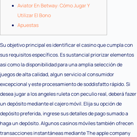
Aviator En Betway: Cómo Jugar Y
Utilizar El Bono
Apuestas
Su objetivo principal es identificar el casino que cumpla con
sus requisitos específicos. Es sustancial priorizar elementos
asi como la disponibilidad para una amplia selección de
juegos de alta calidad, algun servicio al consumidor
excepcional y este procesamiento de soddisfatto rápido. Si
desea jugar a los angeles ruleta con peculio real, deberá fazer
un depósito mediante el cajero móvil. Elija su opción de
depósito preferida, ingrese sus detalles de pago sumado a
haga un depósito. Algunos casinos móviles también ofrecen
transacciones instantáneas mediante The apple company