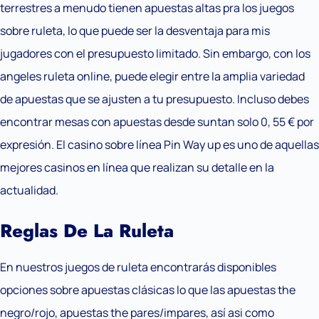
terrestres a menudo tienen apuestas altas pra los juegos
sobre ruleta, lo que puede ser la desventaja para mis
jugadores con el presupuesto limitado. Sin embargo, con los
angeles ruleta online, puede elegir entre la amplia variedad
de apuestas que se ajusten a tu presupuesto. Incluso debes
encontrar mesas con apuestas desde suntan solo 0, 55 € por
expresión. El casino sobre línea Pin Way up es uno de aquellas
mejores casinos en línea que realizan su detalle en la
actualidad.
Reglas De La Ruleta
En nuestros juegos de ruleta encontrarás disponibles
opciones sobre apuestas clásicas lo que las apuestas the
negro/rojo, apuestas the pares/impares, así asi como