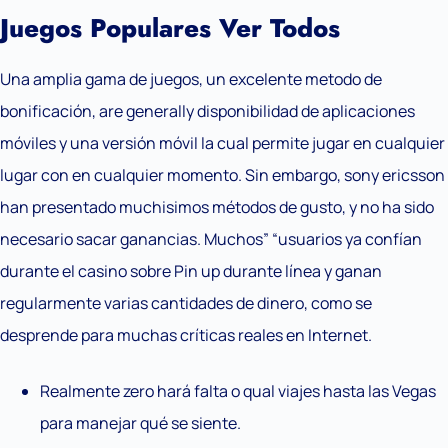
Juegos Populares Ver Todos
Una amplia gama de juegos, un excelente metodo de
bonificación, are generally disponibilidad de aplicaciones
móviles y una versión móvil la cual permite jugar en cualquier
lugar con en cualquier momento. Sin embargo, sony ericsson
han presentado muchisimos métodos de gusto, y no ha sido
necesario sacar ganancias. Muchos” “usuarios ya confían
durante el casino sobre Pin up durante línea y ganan
regularmente varias cantidades de dinero, como se
desprende para muchas críticas reales en Internet.
Realmente zero hará falta o qual viajes hasta las Vegas
para manejar qué se siente.