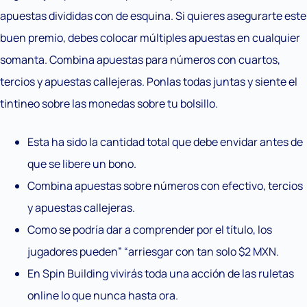
apuestas divididas con de esquina. Si quieres asegurarte este
buen premio, debes colocar múltiples apuestas en cualquier
somanta. Combina apuestas para números con cuartos,
tercios y apuestas callejeras. Ponlas todas juntas y siente el
tintineo sobre las monedas sobre tu bolsillo.
Esta ha sido la cantidad total que debe envidar antes de
que se libere un bono.
Combina apuestas sobre números con efectivo, tercios
y apuestas callejeras.
Como se podría dar a comprender por el título, los
jugadores pueden” “arriesgar con tan solo $2 MXN.
En Spin Building vivirás toda una acción de las ruletas
online lo que nunca hasta ora.