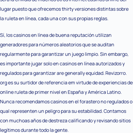
lugar puesto que ofrecemos thirty versiones distintas sobre
la ruleta en línea, cada una con sus propias reglas.
Sí, los casinos en línea de buena reputación utilizan
generadores para números aleatorios que se auditan
regularmente para garantizar un juego limpio. Sin embargo,
es importante jugar solo en casinos en línea autorizados y
regulados para garantizar are generally equidad. Revizorro.
org es su surtidor de referencia em virtude de experiencias de
online ruleta de primer nivel en España y América Latino.
Nunca recomendamos casinos en el forastero no regulados o
qual representen un peligro para su estabilidad. Contamos
con muchoas años de destreza calificando y revisando sitios
legítimos durante todo la gente.