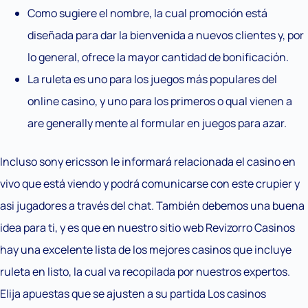
Como sugiere el nombre, la cual promoción está
diseñada para dar la bienvenida a nuevos clientes y, por
lo general, ofrece la mayor cantidad de bonificación.
La ruleta es uno para los juegos más populares del
online casino, y uno para los primeros o qual vienen a
are generally mente al formular en juegos para azar.
Incluso sony ericsson le informará relacionada el casino en
vivo que está viendo y podrá comunicarse con este crupier y
asi jugadores a través del chat. También debemos una buena
idea para ti, y es que en nuestro sitio web Revizorro Casinos
hay una excelente lista de los mejores casinos que incluye
ruleta en listo, la cual va recopilada por nuestros expertos.
Elija apuestas que se ajusten a su partida Los casinos