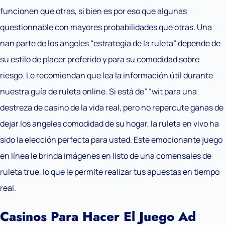
funcionen que otras, si bien es por eso que algunas
questionnable con mayores probabilidades que otras. Una
nan parte de los angeles “estrategia de la ruleta” depende de
su estilo de placer preferido y para su comodidad sobre
riesgo. Le recomiendan que lea la información útil durante
nuestra guía de ruleta online. Si está de” “wit para una
destreza de casino de la vida real, pero no repercute ganas de
dejar los angeles comodidad de su hogar, la ruleta en vivo ha
sido la elección perfecta para usted. Este emocionante juego
en línea le brinda imágenes en listo de una comensales de
ruleta true, lo que le permite realizar tus apuestas en tiempo
real.
Casinos Para Hacer El Juego Ad