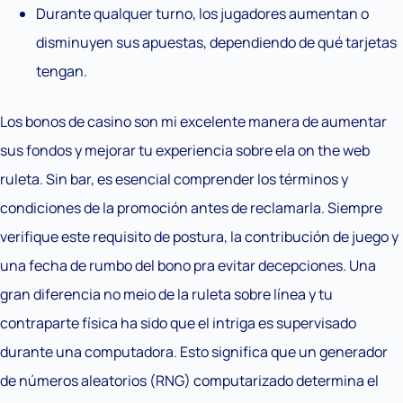
Durante qualquer turno, los jugadores aumentan o
disminuyen sus apuestas, dependiendo de qué tarjetas
tengan.
Los bonos de casino son mi excelente manera de aumentar
sus fondos y mejorar tu experiencia sobre ela on the web
ruleta. Sin bar, es esencial comprender los términos y
condiciones de la promoción antes de reclamarla. Siempre
verifique este requisito de postura, la contribución de juego y
una fecha de rumbo del bono pra evitar decepciones. Una
gran diferencia no meio de la ruleta sobre línea y tu
contraparte física ha sido que el intriga es supervisado
durante una computadora. Esto significa que un generador
de números aleatorios (RNG) computarizado determina el