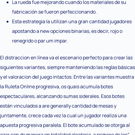
La rueda fue mejorando cuando los materiales de su
fabricación se fueron perfeccionando.
Esta estrategia la utilizan una gran cantidad jugadores
apostando a new opciones binarias, es decir, rojo o
renegrido o par um impar.
El distraccion en línea va el escenario perfecto para crear las
siguientes variantes, siempre manteniendo las reglas básicas
y el valoracion del juego intactos. Entre las variantes muestra
la Ruleta Online progresiva, os quais acumula botes
espectaculares, alcanzando sumas siderales. Esos botes
están vinculados a are generally cantidad de mesas y
juntamente, crece cada vez la cual un jugador realiza una
apuesta progresiva paralela. El bote acumulado se otorga al
azar con de manera en totalidad aleatoria, a primero de los”