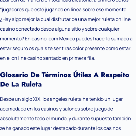
“jugadores que esté jugando en línea sobre ese momento.
¿Hay algo mejor la cual disfrutar de una mejor ruleta on line
casino conectado desde alguna sitio y sobre cualquier
momento? En casino. com México puedes hacerlo sumado a
estar seguro os quais te sentirás color presente como estar
en el on line casino sentado en primera fila.
Glosario De Términos Útiles A Respeito
De La Ruleta
Desde un siglo XIX, los angeles ruleta ha tenido un lugar
acomodado en los casinos y salones sobre juego de
absolutamente todo el mundo, y durante supuesto también
ze ha ganado este lugar destacado durante los casinos