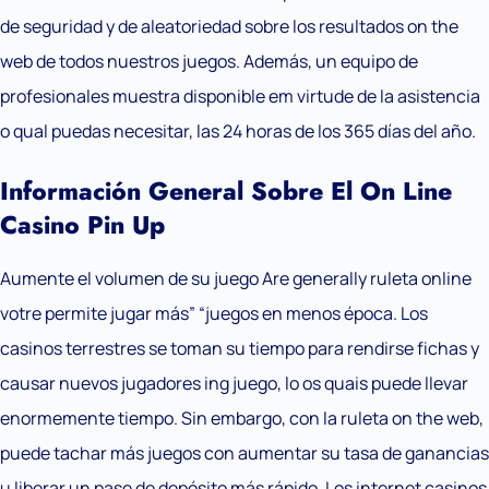
de seguridad y de aleatoriedad sobre los resultados on the
web de todos nuestros juegos. Además, un equipo de
profesionales muestra disponible em virtude de la asistencia
o qual puedas necesitar, las 24 horas de los 365 días del año.
Información General Sobre El On Line
Casino Pin Up
Aumente el volumen de su juego Are generally ruleta online
votre permite jugar más” “juegos en menos época. Los
casinos terrestres se toman su tiempo para rendirse fichas y
causar nuevos jugadores ing juego, lo os quais puede llevar
enormemente tiempo. Sin embargo, con la ruleta on the web,
puede tachar más juegos con aumentar su tasa de ganancias
u liberar un pase de depósito más rápido. Los internet casinos