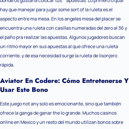
dónde os gustaria colocar tus” “apuestas. Lo primero o qual
hay que manejar para jugar some sort of la ruleta es el
aspecto entre ma mesa. En los angeles mesa del placer se
encuentra una ruleta con casillas numeradas del zero al 36 y
el paño pra realizar las apuestas. Algunos jugadores buscan
un ritmo mayor en sus apuestas al que ofrece una ruleta
corriente, y de esa necesidad surge la ruleta de lisonjero
rápida.
Aviator En Codere: Cómo Entretenerse Y
Usar Este Bono
Este juego not any solo es emocionante, sino que también
ofrece la ganga de ganar the lo grande. Muchos casinos
online en Mexico y un resto del mundo utilizan bonos sobre