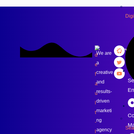
Digi
Servic
We are
Es
a
creative
Se
and
En
results-
driven
marketi
Co
ng
Ma
Sea
agency