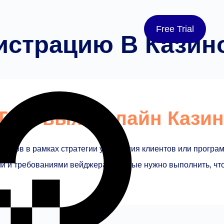
Free Trial
истрацию В Казин
Топовых Онлайн Казин
роков в рамках стратегии удержания клиентов или програм
и и требованиями вейджера, которые нужно выполнить, чт