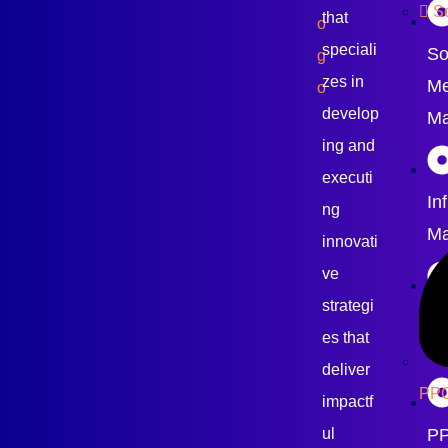
S
that
speciali
So
zes in
Me
develop
Ma
ing and
executi
In
ng
Ma
innovati
ve
strategi
Cr
es that
De
deliver
PPC
impactf
P
ul