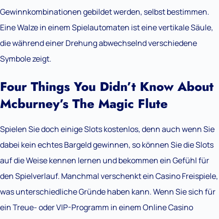
Gewinnkombinationen gebildet werden, selbst bestimmen.
Eine Walze in einem Spielautomaten ist eine vertikale Säule,
die während einer Drehung abwechselnd verschiedene
Symbole zeigt.
Four Things You Didn’t Know About
Mcburney’s The Magic Flute
Spielen Sie doch einige Slots kostenlos, denn auch wenn Sie
dabei kein echtes Bargeld gewinnen, so können Sie die Slots
auf die Weise kennen lernen und bekommen ein Gefühl für
den Spielverlauf. Manchmal verschenkt ein Casino Freispiele,
was unterschiedliche Gründe haben kann. Wenn Sie sich für
ein Treue- oder VIP-Programm in einem Online Casino