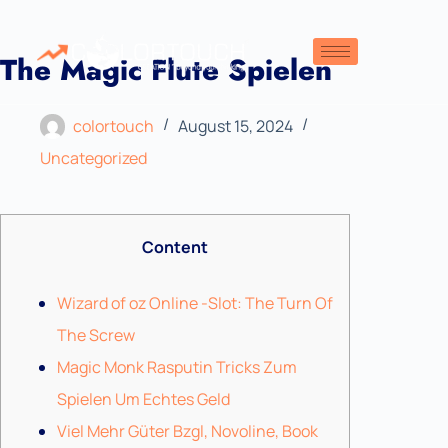
The Magic Flute Spielen
colortouch
August 15, 2024
Uncategorized
Content
Wizard of oz Online -Slot: The Turn Of
The Screw
Magic Monk Rasputin Tricks Zum
Spielen Um Echtes Geld
Viel Mehr Güter Bzgl, Novoline, Book