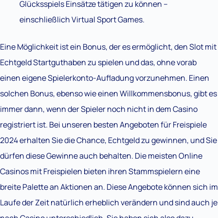
Glücksspiels Einsätze tätigen zu können –
einschließlich Virtual Sport Games.
Eine Möglichkeit ist ein Bonus, der es ermöglicht, den Slot mit
Echtgeld Startguthaben zu spielen und das, ohne vorab
einen eigene Spielerkonto-Aufladung vorzunehmen. Einen
solchen Bonus, ebenso wie einen Willkommensbonus, gibt es
immer dann, wenn der Spieler noch nicht in dem Casino
registriert ist. Bei unseren besten Angeboten für Freispiele
2024 erhalten Sie die Chance, Echtgeld zu gewinnen, und Sie
dürfen diese Gewinne auch behalten. Die meisten Online
Casinos mit Freispielen bieten ihren Stammspielern eine
breite Palette an Aktionen an. Diese Angebote können sich im
Laufe der Zeit natürlich erheblich verändern und sind auch je